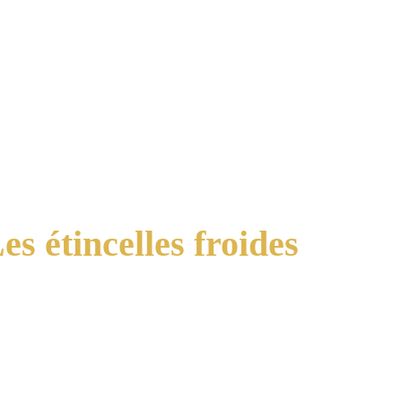
es étincelles froides
On ne présente plus les étincelles. 
Par contre ici elles sont "froides" 
donc aucun risque d'incendie ou de 
brûlure.