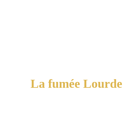
La fumée Lourde
Si vous recherchez l'effet nuage, 
c'est ce qu'il vous faut.
Incontournable des entrées de bal ou 
pour des soirées Halloween.