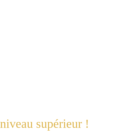
Accueil
Prestations
Tarifs
Contact
niveau supérieur !
ous les moments forts de votre évènement.