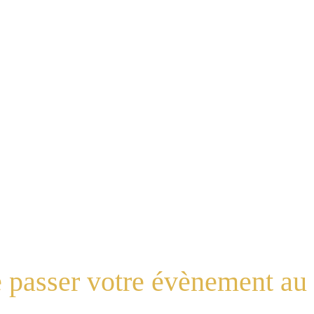
passer votre évènement au 
 effets impressionnerons vos invités. Ils agrémentent t