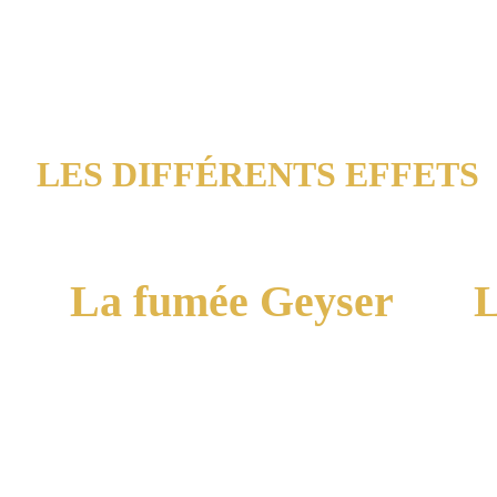
LES DIFFÉRENTS EFFETS
La fumée Geyser
L
Utilisée en festival, la fumée est 
projetée à haute vitesse et se dissipe 
très vite.
Idéale pour des entrées remarquées 